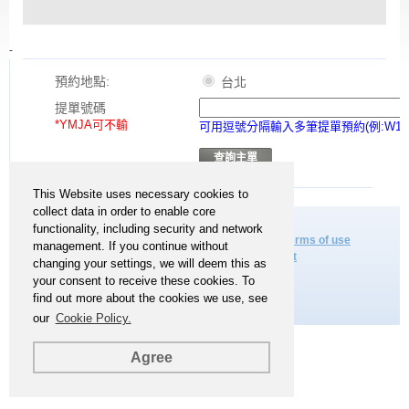
-
預約地點:
台北
提單號碼
*YMJA可不輸
可用逗號分隔輸入多筆提單預約(例:W123456
This Website uses necessary cookies to
collect data in order to enable core
functionality, including security and network
Copyright © YANG MING. All Rights Reserved.
Terms of use
management. If you continue without
Privacy Policy
Ethical Management Statement
changing your settings, we will deem this as
your consent to receive these cookies. To
find out more about the cookies we use, see
our
Cookie Policy.
Agree