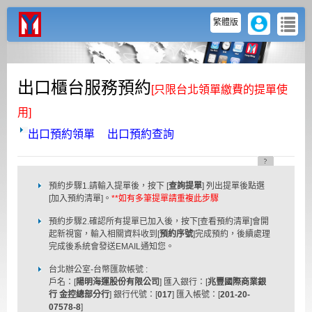
user
menu
繁體版
出口櫃台服務預約
[只限台北領單繳費的提單使
用]
出口預約領單
出口預約查詢
預約步驟1.請輸入提單後，按下 [
查詢提單
] 列出提單後點選
[加入預約清單]。
**如有多筆提單請重複此步驟
預約步驟2.確認所有提單已加入後，按下[查看預約清單]會開
起新視窗，輸入相關資料收到[
預約序號
]完成預約，後續處理
完成後系統會發送EMAIL通知您。
台北辦公室-台幣匯款帳號 :
戶名：[
陽明海運股份有限公司
] 匯入銀行：[
兆豐國際商業銀
行 金控總部分行
] 銀行代號：[
017
] 匯入帳號：[
201-20-
07578-8
]