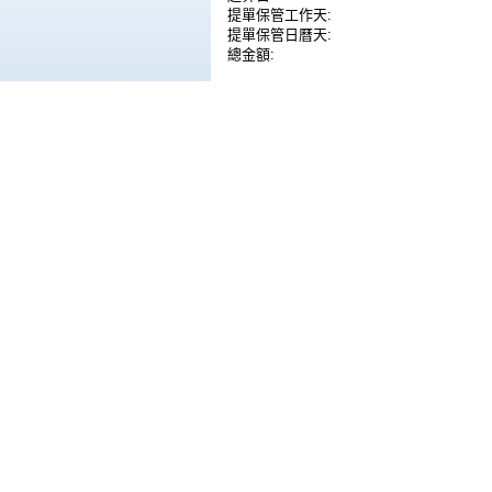
提單保管工作天:
提單保管日曆天:
總金額: