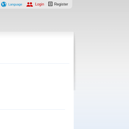
Login
Register
Language